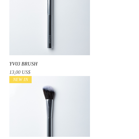
YV03 BRUSH
Precio
13,00 US$
NEW IN