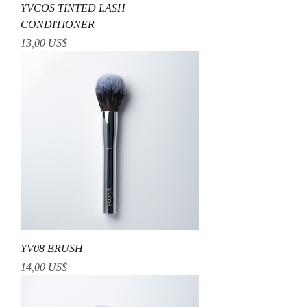
YVCOS TINTED LASH
CONDITIONER
Precio
13,00 US$
YV08 BRUSH
Precio
14,00 US$