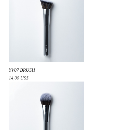
YV07 BRUSH
Precio
14,00 US$