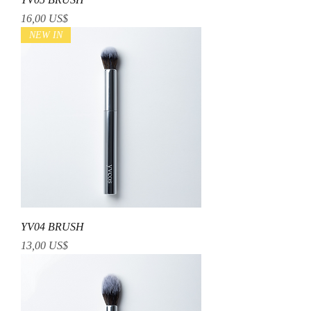
Precio
16,00 US$
NEW IN
YV04 BRUSH
Precio
13,00 US$