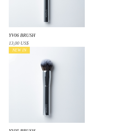
YV06 BRUSH
Precio
13,00 US$
NEW IN
YV05 BRUSH