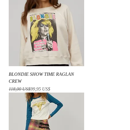
BLONDIE SHOW TIME RAGLAN
CREW
Precio
Precio de oferta
118,00 US$
99,95 US$