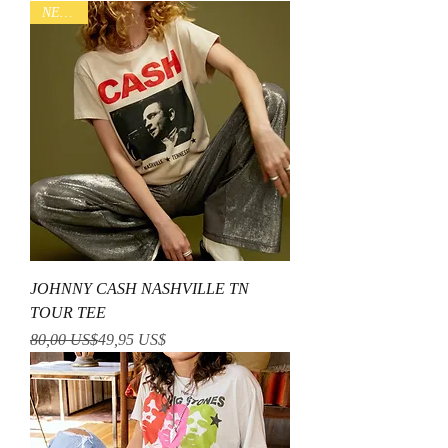
NEW IN
JOHNNY CASH NASHVILLE TN
TOUR TEE
Precio
Precio de oferta
80,00 US$
49,95 US$