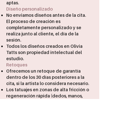
aptas.
Diseño personalizado
No enviamos diseños antes de la cita.
El proceso de creación es
completamente personalizado y se
realiza junto al cliente, el día de la
sesión.
Todos los diseños creados en Olivia
Tatts son propiedad intelectual del
estudio.
Retoques
Ofrecemos un retoque de garantía
dentro de los 30 días posteriores a la
cita, si la artista lo considera necesario.
Los tatuajes en zonas de alta fricción o
regeneración rápida (dedos, manos,
pies) no incluyen retoque
gratuitodebido a su naturaleza.
Si solicitas un retoque fuera del plazo o
en esas zonas, deberás asumir el costo
adicional.
Giftcards
Las giftcards tienen una
vigencia de un