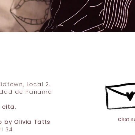
Midtown, Local 2.
iudad de Panama
cita.
Chat 
o by Olivia Tatts
al 34