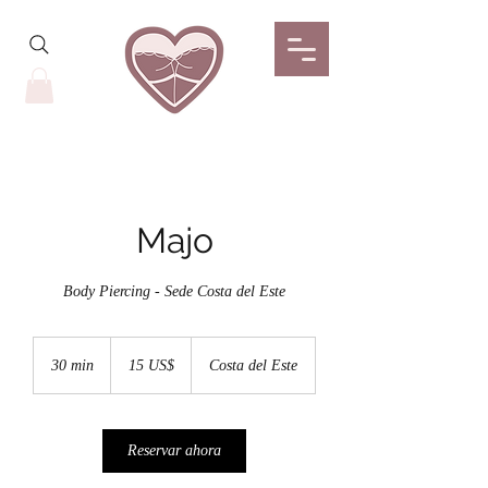
Majo
Body Piercing - Sede Costa del Este
15
dólares
30 min
3
15 US$
Costa del Este
estadounidenses
0
m
i
Reservar ahora
n