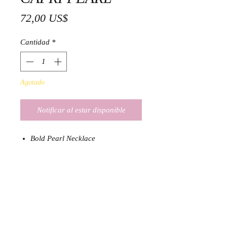
Precio
72,00 US$
Cantidad
*
Agotado
Notificar al estar disponible
Bold Pearl Necklace
18K Gold Plated and Natural
Pearls
Size: 39 cm